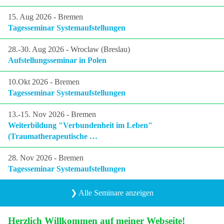
15. Aug 2026 - Bremen
Beratung
Tagesseminar Systemaufstellungen
Traumatherapie
28.-30. Aug 2026 - Wroclaw (Breslau)
Aufstellungsseminar in Polen
Weiterbildung
10.Okt 2026 - Bremen
Tagesseminar Systemaufstellungen
13.-15. Nov 2026 - Bremen
Termine
Weiterbildung "Verbundenheit im Leben"
(Traumatherapeutische …
Blog/Aktuelles
28. Nov 2026 - Bremen
Newsletter
Tagesseminar Systemaufstellungen
Kontakt
❯ Alle Seminare anzeigen
Startseite
Herzlich Willkommen auf meiner Webseite!
Institut